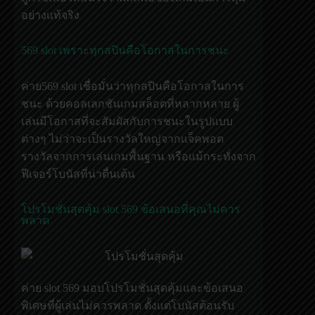
อย่างแท้จริง
569 slot เพราะทุกสปินคือโอกาสในการชนะ
ค่าย569 slot เชื่อมั่นว่าทุกสปินคือโอกาสในการ
ชนะ ด้วยคอลเลกชันเกมสล็อตที่หลากหลาย ผู้
เล่นมีโอกาสที่จะสัมผัสกับการชนะในรูปแบบ
ต่างๆ ไม่ว่าจะเป็นรางวัลใหญ่จากแจ็คพอต
รางวัลจากการเล่นเกมพื้นฐาน หรือแม้กระทั่งจาก
ฟีเจอร์โบนัสที่น่าตื่นเต้น
โปรโมชั่นสุดคุ้ม slot 569 ข้อเสนอที่คุณไม่ควร
พลาด
ค่าย slot 569 มอบโปรโมชั่นสุดคุ้มและข้อเสนอ
พิเศษที่ผู้เล่นไม่ควรพลาด ตั้งแต่โบนัสต้อนรับ