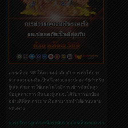
ค่ายสล็อต 569 ให้ความสำคัญกับการทำให้การ
ฝากและถอนเงินเป็นเรื่องง่ายและปลอดภัยสำหรับ
ผู้เล่น ด้วยการใช้เทคโนโลยีการเข้ารหัสขั้นสูง
ข้อมูลทางการเงินของผู้เล่นจะได้รับการปกป้อง
อย่างดีที่สุด การฝากเงินสามารถทำได้ผ่านหลาย
ช่องทาง
การบริการลูกค้าเหนือระดับจากเว็บสล็อตของเรา